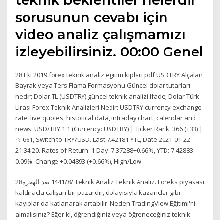
sorusunun cevabı için
video analiz çalışmamızı
izleyebilirsiniz. 00:00 Genel
28 Eki 2019 forex teknik analiz egitim kiplari pdf USDTRY Alçalan
Bayrak veya Ters Flama Formasyonu Güncel dolar tutarları
nedir; Dolar TL (USDTRY) güncel teknik analizi Ifade; Dolar Türk
Lirası Forex Teknik Analizleri Nedir; USDTRY currency exchange
rate, live quotes, historical data, intraday chart, calendar and
news. USD/TRY 1:1 (Currency: USDTRY) | Ticker Rank: 366 (+33) |
☆ 661, Switch to TRY/USD. Last 7.42181 YTL, Date 2021-01-22
21:34:20. Rates of Return: 1 Day: 7.37288+0.66%, YTD: 7.42883-
0.09%. Change +0.04893 (+0.66%), High/Low
28‏‏/8‏‏/1441 بعد الهجرة Teknik Analiz Teknik Analiz. Foreks piyasası
kaldıraçla çalışan bir pazardır, dolayısıyla kazançlar gibi
kayıplar da katlanarak artabilir. Neden TradingView Eğitimi'ni
almalısınız? Eğer ki, öğrendiğiniz veya öğreneceğiniz teknik