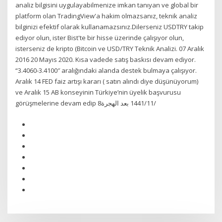
analiz bilgisini uygulayabilmenize imkan tanıyan ve global bir
platform olan TradingView'a hakim olmazsanız, teknik analiz
bilginizi efektif olarak kullanamazsınız.Dilerseniz USDTRY takip
ediyor olun, ister Bist'te bir hisse üzerinde çalışıyor olun,
isterseniz de kripto (Bitcoin ve USD/TRY Teknik Analizi. 07 Aralık
2016 20 Mayıs 2020. Kısa vadede satış baskısı devam ediyor.
“3.4060-3.4100″ aralığındaki alanda destek bulmaya çalışıyor.
Aralık 14 FED faiz artışı kararı ( satın alındı diye düşünüyorum)
ve Aralık 15 AB konseyinin Türkiye’nin üyelik başvurusu
görüşmelerine devam edip 8‏‏/11‏‏/1441 بعد الهجرة