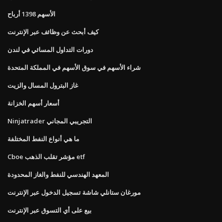
الأسهم 1398 أرباح
كيف أبحث عن وظائف عبر الإنترنت
دورات التداول المسائي في لندن
شراء الأسهم في سوق الأسهم في المملكة المتحدة
غاز البترول المسال والزيت
أسعار أسهم الخزانة
Ninjatrader التجريبي المجاني
ما هي أنواع النفط المختلفة
Cboe مؤشر تقلب الذهب etf
المعهد الهندسي للنفط والغاز المحدودة
مورغان ستانلي شاشة تسجيل الدخول عبر الإنترنت
بيع على أي التسوق عبر الإنترنت