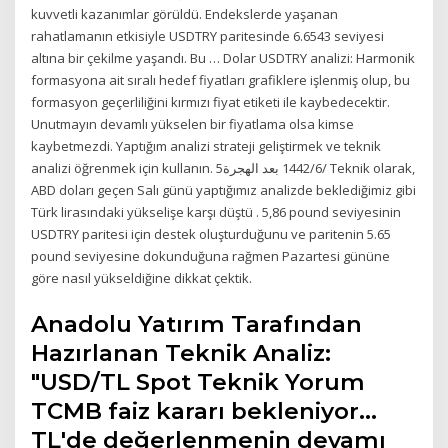
kuvvetli kazanımlar görüldü. Endekslerde yaşanan
rahatlamanın etkisiyle USDTRY paritesinde 6.6543 seviyesi
altına bir çekilme yaşandı. Bu … Dolar USDTRY analizi: Harmonik
formasyona ait sıralı hedef fiyatları grafiklere işlenmiş olup, bu
formasyon geçerliliğini kırmızı fiyat etiketi ile kaybedecektir.
Unutmayın devamlı yükselen bir fiyatlama olsa kimse
kaybetmezdi. Yaptığım analizi strateji geliştirmek ve teknik
analizi öğrenmek için kullanın. 5‏‏/6‏‏/1442 بعد الهجرة Teknik olarak,
ABD doları geçen Salı günü yaptığımız analizde beklediğimiz gibi
Türk lirasındaki yükselişe karşı düştü . 5,86 pound seviyesinin
USDTRY paritesi için destek oluşturduğunu ve paritenin 5.65
pound seviyesine dokunduğuna rağmen Pazartesi gününe
göre nasıl yükseldiğine dikkat çektik.
Anadolu Yatırım Tarafından
Hazırlanan Teknik Analiz:
"USD/TL Spot Teknik Yorum
TCMB faiz kararı bekleniyor…
TL'de değerlenmenin devamı