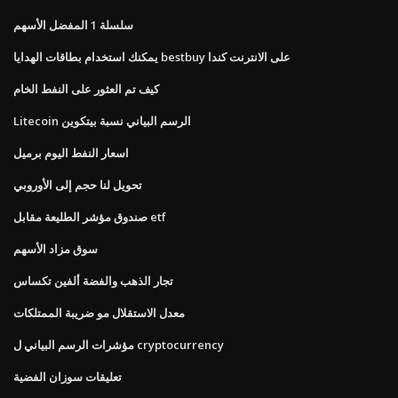
سلسلة 1 المفضل الأسهم
يمكنك استخدام بطاقات الهدايا bestbuy على الانترنت كندا
كيف تم العثور على النفط الخام
Litecoin الرسم البياني نسبة بيتكوين
اسعار النفط اليوم برميل
تحويل لنا حجم إلى الأوروبي
صندوق مؤشر الطليعة مقابل etf
سوق مزاد الأسهم
تجار الذهب والفضة ألفين تكساس
معدل الاستقلال مو ضريبة الممتلكات
مؤشرات الرسم البياني ل cryptocurrency
تعليقات سوزان الفضية