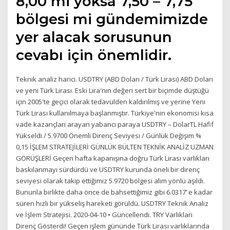
8,00 mi yoksa 7,50 – 7,75
bölgesi mi gündemimizde
yer alacak sorusunun
cevabı için önemlidir.
Teknik analiz harici. USDTRY (ABD Doları / Türk Lirası) ABD Doları
ve yeni Türk Lirası. Eski Lira'nın değeri sert bir biçimde düştüğü
için 2005'te geçici olarak tedavülden kaldırılmış ve yerine Yeni
Türk Lirası kullanılmaya başlanmıştır. Türkiye'nin ekonomisi kısa
vade kazançları arayan yabancı paraya USDTRY – DolarTL Hafif
Yükseldi / 5.9700 Önemli Direnç Seviyesi / Günlük Değişim %
0,15 İŞLEM STRATEJİLERİ GÜNLÜK BÜLTEN TEKNİK ANALİZ UZMAN
GÖRÜŞLERİ Geçen hafta kapanışına doğru Türk Lirası varlıkları
baskılanmayı sürdürdü ve USDTRY kurunda öneli bir direnç
seviyesi olarak takip ettiğimiz 5.9720 bölgesi alım yönlü aşıldı.
Bununla birlikte daha önce de bahsettiğimiz gibi 6.0317’ e kadar
süren hızlı bir yükseliş hareketi görüldü. USDTRY Teknik Analiz
ve İşlem Stratejisi. 2020-04-10 • Güncellendi. TRY Varlıkları
Direnç Gösterdi! Geçen işlem gününde Türk Lirası varlıklarında