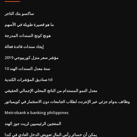
ساكسو بنك التاجر
ما هو قصيرة طويلة في الأسهم
هونج كونج السندات المدرجة
إيجاد سندات فائدة فعالة
مؤشر سعر منزل كوربيوجي 2019
10 سنة معدل السندات الهند
صناديق المؤشرات الكندية td
معدل النمو المستدام من الناتج المحلي الإجمالي الحقيقي
وظائف بدوام جزئي عبر الإنترنت لطلاب الجامعات دون الاستثمار في كويمباتور
Metrobank e banking philippines
المنتجين الرئيسيين لزيت جوز الهند
يمكن أن خسائر رأس المال تعويض الدخل العادي في كندا