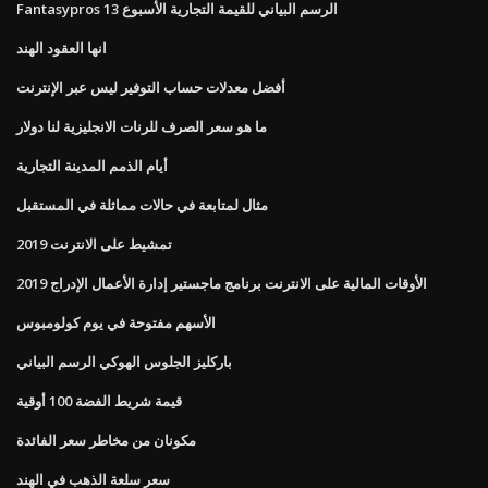
Fantasypros الرسم البياني للقيمة التجارية الأسبوع 13
انها العقود الهند
أفضل معدلات حساب التوفير ليس عبر الإنترنت
ما هو سعر الصرف للرنات الانجليزية لنا دولار
أيام الذمم المدينة التجارية
مثال لمتابعة في حالات مماثلة في المستقبل
تمشيط على الانترنت 2019
الأوقات المالية على الانترنت برنامج ماجستير إدارة الأعمال الإدراج 2019
الأسهم مفتوحة في يوم كولومبوس
باركليز الجلوس الهوكي الرسم البياني
قيمة شريط الفضة 100 أوقية
مكونان من مخاطر سعر الفائدة
سعر سلعة الذهب في الهند