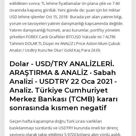
edildikten sonra; TL lehine fiyatlamalar ön plana çıktı ve 7.40
civarında kapanış gördük. Yeni günde de; şuan için bir miktar
USD lehine işlemler Oct 15, 2018 · Burada yer alan yatırım bilgi,
yorum ve tavsiyeleri yatırım danışmanlığı kapsamında değildir.
Yatırım danışmanlığı hizmeti, aracı kurumlar, portföy yönetim
şirketleri FOREX Canlı Grafikler BTCUSD Yükselir mi ? ALTIN
Tahmini DOLAR TL Düşer mi ANALİZ ( Price Action Mum Çubuk
Analizi / Usdtry Kuru Ne Olur/ Gold Kaç Para 26 Ek
Dolar - USD/TRY ANALİZLERİ.
ARAŞTIRMA & ANALİZ · Sabah
Analizi - USDTRY 22 Oca 2021 -
Analiz. Türkiye Cumhuriyet
Merkez Bankası (TCMB) kararı
sonrasında kısmen negatif
Geçen hafta kapanışına doğru Türk Lirası varlıkları
baskılanmayı sürdürdü ve USDTRY kurunda öneli bir direnç
seviyesi olarak takip ettiğimiz 5.9720 bölgesi alım yönlü aşıldı.