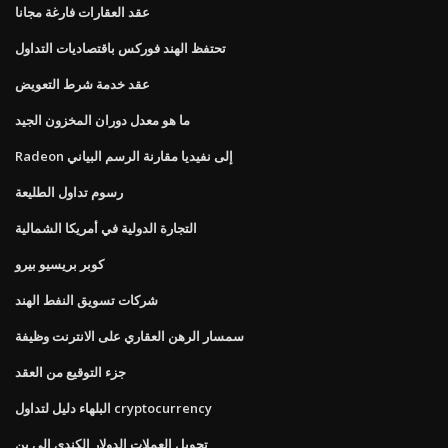
عقد العقارات فارغة مجانا
تحتفظ الهند فوركس باقتصاديات التداول
عقد خدمة شرط التعويض
ما هو معدل دوران المخزون الجيد
Radeon إلى نفيديا مقارنة الرسم البياني
رسوم تداول الطليعة
التجارة الدولية في أمريكا الشمالية
كوبر بريسيو بيرو
شركات تسويق النفط الهند
سمسار الرهن العقاري على الانترنت وظيفة
جزء التوقيع من العقد
البلهاء دليل لتداول cryptocurrency
تحويل العملات الدولار الكندي إلى ين