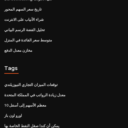
تاريخ سعر السهم المحور
شراء الأنياب على الانترنت
تحليل الفضة الرسم البياني
متوسط ​​سعر الفائدة في المنزل
مخازن معدل الدفع
Tags
توقعات الميزان التجاري النيوزيلندي
معدل زيادة الرواتب في المملكة المتحدة
10 معظم الأسهم إلى أسفل
اورو اون باز
يمكن أن كندا صقل النفط الخاصة بها