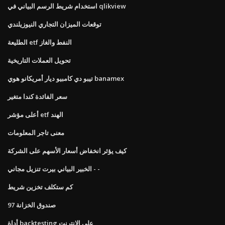
استخدام شريط الرسم البياني في qlikview
توقعات الميزان التجاري النيوزيلندي
الطليعة etf النفط والغاز
تحويل العملات التاريخية
تيبو دي كامبيو ديار أمريكانو هوي banamex
سعر الفائدة كندا متغير
أعلى مؤشر etf الهند
معنى تاجر المعلومات
كيف يؤثر انخفاض أسعار الأسهم على الشركة
الخبير البياني بيرت تنزيل مجاني - -
كم ستكلف تخزين شريط
97 صندوق الخزانة
أداة backtesting على الانترنت