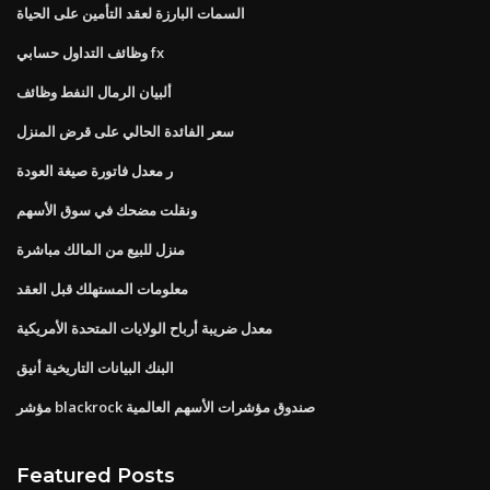
السمات البارزة لعقد التأمين على الحياة
وظائف التداول حسابي fx
ألبيان الرمال النفط وظائف
سعر الفائدة الحالي على قرض المنزل
ر معدل فاتورة صيغة العودة
ونقلت مضحك في سوق الأسهم
منزل للبيع من المالك مباشرة
معلومات المستهلك قبل العقد
معدل ضريبة أرباح الولايات المتحدة الأمريكية
البنك البيانات التاريخية أنيق
مؤشر blackrock صندوق مؤشرات الأسهم العالمية
Featured Posts