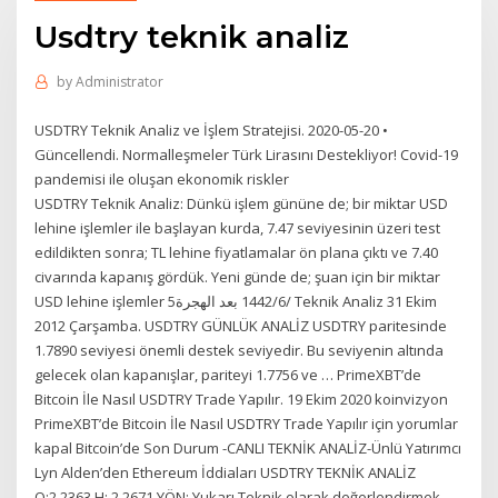
Usdtry teknik analiz
by
Administrator
USDTRY Teknik Analiz ve İşlem Stratejisi. 2020-05-20 •
Güncellendi. Normalleşmeler Türk Lirasını Destekliyor! Covid-19
pandemisi ile oluşan ekonomik riskler
USDTRY Teknik Analiz: Dünkü işlem gününe de; bir miktar USD
lehine işlemler ile başlayan kurda, 7.47 seviyesinin üzeri test
edildikten sonra; TL lehine fiyatlamalar ön plana çıktı ve 7.40
civarında kapanış gördük. Yeni günde de; şuan için bir miktar
USD lehine işlemler 5‏‏/6‏‏/1442 بعد الهجرة Teknik Analiz 31 Ekim
2012 Çarşamba. USDTRY GÜNLÜK ANALİZ USDTRY paritesinde
1.7890 seviyesi önemli destek seviyedir. Bu seviyenin altında
gelecek olan kapanışlar, pariteyi 1.7756 ve … PrimeXBT’de
Bitcoin İle Nasıl USDTRY Trade Yapılır. 19 Ekim 2020 koinvizyon
PrimeXBT’de Bitcoin İle Nasıl USDTRY Trade Yapılır için yorumlar
kapal Bitcoin’de Son Durum -CANLI TEKNİK ANALİZ-Ünlü Yatırımcı
Lyn Alden’den Ethereum İddiaları USDTRY TEKNİK ANALİZ
O:2.2363 H: 2.2671 YÖN: Yukarı Teknik olarak değerlendirmek