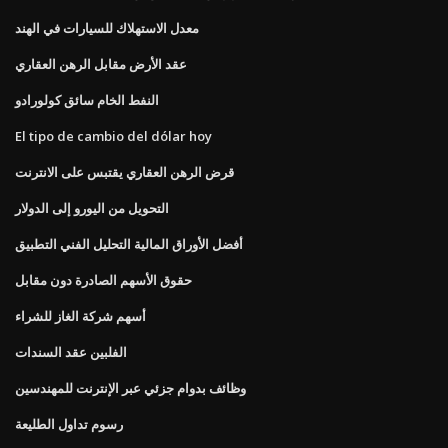
معدل الاستهلاك للسيارات في الهند
عقد الأرض مقابل الرهن العقاري
النفط الخام سائق كولورادو
El tipo de cambio del dólar hoy
قرض الرهن العقاري يقتبس على الانترنت
التحويل من اليورو إلى الدولار
أفضل الأوراق المالية التحليل الفني التطبيق
حقوق الأسهم الصادرة دون مقابل
أسهم شركة الغاز للشراء
الفلبين عقد السندات
وظائف بدوام جزئي عبر الإنترنت للمهندسين
رسوم تداول الطليعة