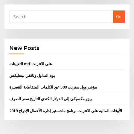
Go
New Posts
التعيينات mtf على الانترنت
يوم التداول وثائقي نيتفليكس
مؤشر وول ستريت 500 عن الكلمات المتقاطعة القصيرة
بيزو مكسيكي إلى الدولار الكندي التاريخ سعر الصرف
الأوقات المالية على الانترنت برنامج ماجستير إدارة الأعمال الإدراج 2019