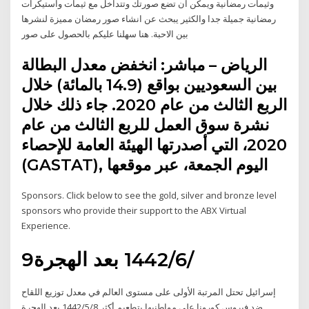
وثيمات رمضانية ويمكن ان تضع صورتك وتتداخل مع ثيمات واستيكرات
رمضانية جميلة جدا والكثير يبحث عن انشاء صور رمضان مميزة لنشرها
بين الاحبة. هنا سهلنا عليكم بالحصول على صور
الرياض – مباشر: انخفض معدل البطالة
بين السعوديين بواقع (14.9 بالمائة) خلال
الربع الثالث من عام 2020. جاء ذلك خلال
نشرة سوق العمل للربع الثالث من عام
2020، التي أصدرتها الهيئة العامة للإحصاء
(GASTAT), اليوم الجمعة، عبر موقعها
Sponsors. Click below to see the gold, silver and bronze level
sponsors who provide their support to the ABX Virtual
Experience.
9‏‏/6‏‏/1442 بعد الهجرة
إسرائيل تحتل المرتبة الأولى على مستوى العالم في معدل توزيع اللقاح
ضد فيروس كورونا على مواطنيها بتطعيم أكثر 8‏‏/5‏‏/1442 بعد الهجرة