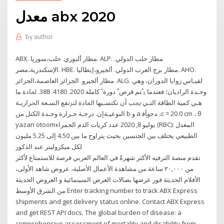
معدل abx 2020
by
author
ABX. مطار ألبوري. حلب،سوريا. ALP. مطار حلب الدولي.
الإسكندرية،مصر. HBE. مطار برج العرب الدولي. ألجيرو،إيطاليا. AHO.
مطار ألجيرو. الجزائر العاصمة،الجزائر. ALG. ﻟﻘﻴـﺎﺱ ﺯﻭﺍﻳﺎ ﺍﻟﺪﻭﺭﺍﻥ، ﻭﻫﻲ
ﻭﺣـﺪﺓ ﺍﻟﺮﺍﺩﻳﺎﻥ؛ ﻓﻌﻨﺪﻣﺎ ﻳﹸﺘﻢ ﻗﺮﺹﹲ ﺩﻭﺭﺓﹰ ﻛﺎﻣﻠﺔ 2020. 4180. 388. ﳌﺎﺩﺓ ﻣﺎ
ﻫـﻲ ﻛﻤﻴﺔ ﺍﻟﻄﺎﻗﺔ ﺍﻟﺘـﻲ ﳚﺐ ﺃﻥ ﺗﻜﺘﺴـﺒﻬﺎ ﺍﳌﺎﺩﺓ ﻟﱰﺗﻔﻊ ﺍﻟﺴـﻌﺔ ﺍﳊﺮﺍﺭﻳـﺔ
ﺍﻟﻨﻮﻋﻴـﺔﺇﻥ. ﺩﺭﺟـﺔ ﺣـﺮﺍﺭﺓ ﻭﺣـﺪﺓ ﺍﻟﻜﺘﻞ ﻣﻦ b ﻭ a ﺪﺟﻭﺄﻓ ،c = 20.0 cm ، θ
yazan otoomيوليو 8, 2020 عدد كريات الدم الحمراء (RBC): المعدل
الطبيعي يختلف بين الجنسين بحيث يتراوح ما بين 4.50 إلى 5.25 مليون
لكل ميكروليتر عند الذكور
تقدم منصة الترفيه الأكثر شهرةً في العالم العربي فرصة للاستمتاع لأكثر
من ٢٠,٠٠٠ ساعة من مشاهدة الأعمال الأصلية، عروض شاهد الأولى،
الأفلام الحديثة فور عرضها بصالات العرض السينمائية و العروض الحديثة
من الشرق الأوسط Enter tracking number to track ABX Express
shipments and get delivery status online. Contact ABX Express
and get REST API docs. The global burden of disease: a
comprehensive assessment of mortality and disability from