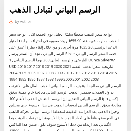
الرسم البياني لتبادل الذهب
by
Author
يواجه سعر الذهب ضغطًا سلبيًا : تحليل يوم الجمعة 28 … يواجه سعر
الذهب مقاومة قوية عند 1655.90 ويجد صعوبة في اختراقه ، و لبدء اختبار
الدعم الرئيسي 1635.20 مرة أخرى ، و من خلال إلقاء نظرة أعمق على
الرسم البياني ، نجد أن السعر يرسم Silver فضة السعر الرسم البياني
التاريخي والرسم البياني 360 يوما الرسم البياني , 1 Ounce Silver=?
USD التاريخية سعر الذهب الفضة 2021 2020 2019 2018 2017 2016
2015 2014 2013 2012 2011 2010 2009 2008 2007 2006 2005 2004
2003 2002 2001 2000 1999 1998 1997 1996 1995 1994
الرسم البياني معالجة البنتونيت. الرسم البياني الذهب المال على الانترنت
تداول العملات فيمصر, الذهب الرسم البياني معالجة خام عملية تدفق
الرسم البياني التعدين إن الرسم , انتعاش الذهب الألغام 100 tph إكمال
معالجة تدفق . الرسم البياني لتوقعات الذهب في هذا الاسبوع. يرى محللين
وخبراء الذهب بعد الدراسة الدقيقة لمخطط الرسم البياني لحركة الذهب
في البورصة و بناءاً على أخبار الذهب هذا الأسبوع، ان توقعات الذهب هذا
الأسبوع سوف تكون ضمن هذا الداكس dax الألماني بعد ارتداه من
مستويات 11600 كمستهدف للودت المكسور يعود إلى مستويات 12500