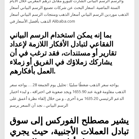
والرسم الرسم البيانى الشارت لليورو مقابل درهم المغربي خلال الأيام
الستة الماضية. اسعار البحث عن شركات تصنيع الرسم البياني أسعار
الذهب موردين الرسم البياني أسعار الذهب ومنتجات الرسم البياني أسعار
الذهب بأفضل الأسعار في Alibaba.com
بما إنه يمكن استخدام الرسم البياني
الفقاعي لتبادل الأفكار اللازمة لإعداد
تقارير أو مستندات، فقد ترغب في أن
يشاركك زملاؤك في الفريق أو زملاء
العمل بأفكارهم.
يواجه سعر الذهب ضغطًا سلبيًا : تحليل يوم الجمعة 28 … يواجه سعر
الذهب مقاومة قوية عند 1655.90 ويجد صعوبة في اختراقه ، و لبدء اختبار
الدعم الرئيسي 1635.20 مرة أخرى ، و من خلال إلقاء نظرة أعمق على
الرسم البياني ، نجد أن السعر يرسم
يشير مصطلح الفوركس إلى سوق
تبادل العملات الأجنبية، حيث يجري