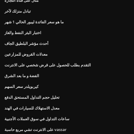
مثال على قناة التجارة
تبادل منزلك لآخر
ما هو سعر الفائدة ليبور الحالي 1 شهر
اختبار البئر النفط والغاز
أحدث مؤشر البلطيق الجاف
معدلات القروض للمزارعين
التقدم بطلب للحصول على قرض شخصي على الانترنت
الفضة و ما بعد الشرق
كيربويلدر سعر السهم
تحليل حجم التداول المستحق الدفع
معدل الاستهلاك للسيارات في الهند
ساعات التداول في سوق العملات الأجنبية
على الانترنت تشي مربع حاسبة vassar