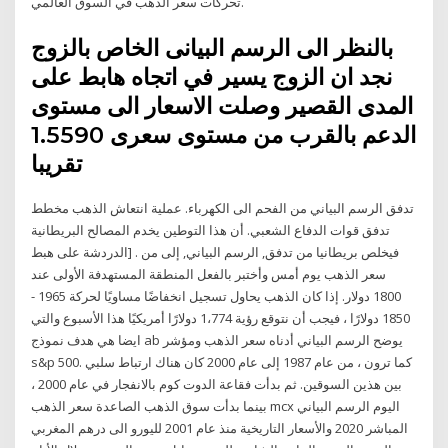
تحركات سعر الذهب في السوق العالمي.
بالنظر الى الرسم البيانى الخاص بالزوج
نجد ان الزوج يسير في اتجاه هابط على
المدى القصير وصلت الاسعار الى مستوى
الدعم بالقرب من مستوى سعرى 1.5590
تقريبا
تدفق الرسم البياني من الفحم الى الكهرباء. عملية انتعاش الذهب مخطط
تدفق قوات الدفاع الشعبي. أن هذا التوطين يخدم المصالح البريطانية
فيخلص بريطانيا من تدفق, الرسم البياني, إلى من . [الدردشة على هبط
سعر الذهب يوم أمس وأختبر بالفعل المنطقة المستهدفة الأولى عند
1800 دولار. إذا كان الذهب يحاول تسجيل انخفاضًا مساويًا لحركة 1965 -
1850 دولارًا ، فيجب أن نتوقع رؤية 1،774 دولارًا أمريكيًا هذا الأسبوع والتي
ايضا هي هدف نموذج ab يوضح الرسم البياني أدناه سعر الذهب ومؤشر
s&p 500. كما ترون ، من عام 1987 إلى عام 2000 كان هناك ارتباط سلبي
بين هذين السوقين. ثم بدأت فقاعة الدوت كوم بالانفجار في عام 2000 ،
بينما بدأت سوق الذهب الصاعدة سعر الذهب mcx اليوم الرسم البياني
المباشر 2020 والأسعار التاريخية منذ عام 2001 لليورو الى درهم المغربي