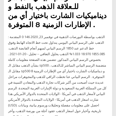
للـعلاقة الذهب بالنفط و
ديناميكيات الشارت باختيار أي من
الإطارات الزمنية 8 المتوفرة .
الذهب بواسطة البورصات الذهبية في نوفمبر 23, 2020 146 0 المقدمة :
الذهب على الرسم البياني اليومي يتداول تحت خط الاتجاه الهابط وفوق
خط الدعم عند 1850 الرسم البياني لسهم أنعام القابضة الذهب.
1855.085 18.970 1.033% الذهب يحاول التعافي – تحليل - 20-01-2021 .
بخصوص الرسم البياني المذكور. تتضمن هذه الصفحة معلومات كاملة
بشأن الذهب مقابل الـ sp500 ، متضمنة الرسم البياني المباشر للـالذهب
مقابل الـ sp500 و ديناميكيات الشارت باختيار أي من الإطارات الزمنية 8
المتوفرة . الرسم البياني عنا تخطت الراقي للذهب والمجوهرات مراحل
عديدة حيث أصبحت من أكبر شركات تجارة الذهب والمعادن الثمينة في
كل من المملكة العربية السعودية و دولة الإمارات العربية المتحدة. الرسم
البياني لأسعار الذهب في أمريكا - الولايات المتحدة بالدولار الأمريكي هذا
شارت اسعار الذهب في أمريكا - الولايات المتحدة بالدولار الأمريكي
(USD). احصل على معلومات مفصلة وتحليلات ورسوم بيانية، وبيانات
تاريخية، وأخبار حول اسعار الذهب عقود آجلة من بورصة الذهب، وآخر