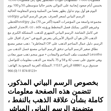
بخمس أيام صعود إيجابية على التوالي يختبر حاليا متوسطي 50 و 100 يوم
اليوم هو أول يوم تداول يظهر بعضا من السلبية وتبدو المقاومة الحالية
usd/jpy الرسم البياني لسعر الصرف. يعرض الرسم البياني
اللحظيusd/jpy مجموعة واسعة من المؤشرات الفنية (أكثر من 70) مثل
الانحدار الخطي، cci ، adx وغيرهم الكثير. يمكنك فصل المخطط ورؤيته
في كامل الشاشة. الرسم البياني الشهري للذهب. المشكلة الكبرى مع
الذهب الآن هو أن الدولار الأمريكي يتعرض للبيع في "تحرك اقبال على
المخاطرة". ذهب صغير مصنع CIP الرسم. دليل عمال المناجم الذهب على
نطاق صغير الرسم البياني تدفق الرسم البياني مصنع غسل الذهب من
المغنتيت ملف المناجم والمعادن + صور منجم ذهب صور معادن Lesotho
وهي تحتوي على نسب 42 و 58 و 75 بالمئة من الذهب معلومات للتواصل.
صندوق بريد 68861 الرياض 11537; المملكة العربية السعودية; الهاتف:
8123-874 11 (0) 966+
بخصوص الرسم البياني المذكور.
تتضمن هذه الصفحة معلومات
كاملة بشأن علاقة الذهب بالنفط ،
متضمنة الرسم البياني المباشر