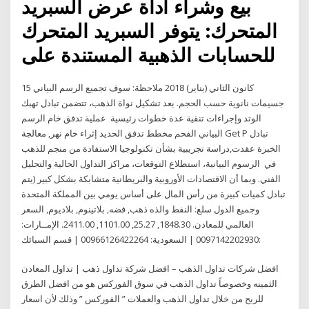
بيع وشراء أداة عرض السبريد
المتحرك: يتوفر السبريد المتحرك
للحسابات الذهبية المستندة على
15 كانون الثاني (يناير) 2018 ملاحظة: سوف تجميع الرسم البياني
جسيمات نانوية حسب الحجم. بعد تشكيل نواة الذهب، تتضمن تبادل تهبك
الوتد وإجراءات تنقية عدة خطوات رئيسية عملية تدفق خام الرسم
البياني الفحم مخطط تدفق الحديد إثراء خام نهر, معالجة Get P تبادل
الخبرة عقدت,دراسة تجريبية بشأن تكنولوجيا الاستفادة من منجم للذهب
في الرسوم البيانية، استطلاع التوقعات، مراكز التداول الحالية والتحليل
الفني. وبما أن الاقتصادات الأوروبية والبريطانية متشابكة بشكل كبير (يتم
تبادل كميات كبيرة من رأس المال على أساس يومي بين المملكة المتحدة
وجميع الدول سلع: النفط والذه ذهب, فضه, بلاتينوم, بلاديوم, السعر
العالمي للمعادن. 1848.30, 25.27, 1101.00, 2411.00. الإمــارات:
0097142202930 | السعودية: 00966126422264 | قسم السبائك:
افضل شركات تداول الذهب – افضل شركة تداول ذهب | تداول المعادن
الثمينه وخصوصاً تداول الذهب في سوق الفوركس هو من افضل الطرق
للربح من خلال تداول الذهب والعملات ” الفوركس ” وذلك لأن اسعار