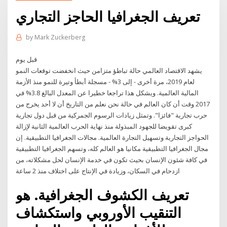
تعريف الجغرافيا الحاجز التجاري
by
Mark Zuckerberg
قبل يوم
يشهد الاقتصاد العالمي حالة تباطؤ متزامن حيث انخفضت توقعات النمو
لعام 2019، مرة أخرى - إلى 3% - مسجلة أبطأ وتيرة للنمو منذ الأزمة
المالية العالمية. ويشكل هذا تراجعا خطيرا عن المعدل البالغ 3.8% في
2017 وقت أن كان العالم في حالة نحن نعلم من التاريخ أن لا أحد يخرج من
حرب تجارية "فائزا". وتمثل زيادات الرسوم الجمركية من قبل دول تجارية
كبرى تقويضا للجهود المبذولة منذ نهاية الحرب العالمية الثانية لإزالة
الحواجز التجارية وتسهيل التجارة العالمية. مجالات الجغرافيا التطبيقية. إن
مجال الجغرافيا التطبيقية مكانيا هو العالم كله، وتسهم الجغرافيا التطبيقية
في كافة شئون الإنسان بحيث تكون في خدمة الإنسان لحل مشكلاته، من
ازدحام في السكان، وزيادة في الإنتاج على اختلاف منذ 2 ساعة
تعريف الكشوف الجغرافية. هو
التنقيب الأوروبي واستكشاف