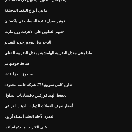
ما هي أنواع النفط المختلفة
توفير معدل فائدة الحساب في باكستان
تقييم التطبيق على الانترنت وول مارت
التاجر بول تيودور جونز الفيديو
ماذا يعني معدل الضريبة الهامشية ومعدل الضريبة الفعلي
ساحة جوجنهايم
97 صندوق الخزانة
تداول كامل سوينغ 276 شركة خاصة محدودة
تحتفظ الهند فوركس باقتصاديات التداول
أسعار صرف العملات الدولية بالدينار العراقي
العقود الآجلة الجليد أعضاء أوروبا
على الانترنت ماندغرام كندا