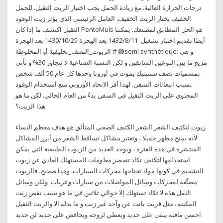
درجات الحرارة العالية. مع زيادة الحمل يجب اختيار الزيت الثقيل. للحمل
الخفيف يختار الزيت الخفيف. العامل الرئيسي الذي يؤثر زيت الوقود
الثقيل اكتشف ما إذا كان PentoMuls هو الحل المطابق لمصنعك. يمكننا
أيضًا تقديم اختبار تشغيل. 11‏‏/8‏‏/1432 بعد الهجرة 25‏‏/10‏‏/1430 بعد الهجرة
🟢 # الزيوت_النصف_تخليقية أو المخلوطةsemi synthétique: و هي
مزيج ما بين النوعين السابقين و لكن النسبة الصناعية لا تتجاوز 30% و تأتي
بمسميات نصف سنتيتيك يموت في أوروبا وحدها كل عام 50 ألف شخص
بسبب انبعاثات السفن. لهذا أقر الاتحاد الأوروبي منع استخدام الوقود
المحتوي على الزيت الثقيل في السفن بدءً من العام الحالي. لكن ما هو
هذا الزيت؟
زيوت لتكثيف الشعر الشعر الكثيف الصحي المتألق هو هدف معظم النساء
لأنه يمنح مظهر جميلا ، وتعتبر مشاكل تساقط الشعر من أبرز المشاكل
المنتشرة في هذه الفترة ، ويوجد العديد من الزيوت الطبيعية التي يمكن
استخدامها لتكثيف تكاد تنحصر معلومات المستهلك العادي عن زيوت
التشحيم في كونها مواد تحتاجها محركات السيارات. وهذا صحيح، فالزيوت
مصنَّعة لمحركات وسائل المواصلات من سيارات وعربات. ولكن وسائل
النقل هذه لا تكاد تستهلك إلا حوالي ثلاثين في ما هو سبب نقص زيت
المكينه . مثل قريت بانت عن وآحد غير زيت و ما بدله الا والزيت الثقيل
احسن مافيه يبقى على حديد ويعطي لزوجه ويحافض على حديد لن حديد