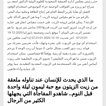
حذر رئيس مجلس ادارة الجمعية السعودية للعلوم البيئية الدكتور اسعد بن
سراج ابو رزيزة من العواقب الوخيمة جراء التوسع في استخدام الوقود
الثقيل أو بقايا تكرير النفط الخام في إنتاج الطاقة وتحلية مياه البحر،
بالرغم من ما هو مقياس لزوجه الزيت ؟ وما هي الرموز الدالة علي
اللزجة؟. يمكن قياس لزوجه الزيت علي حسب مقياس انجلر هي عباره
عن لزجه الزيت لمرور كميه من الزيت قدرها 200 سانتي متر مربع . ما هو
تفسير الزيت في المنام ؟ موقع بانيت وصحيفة بانوراما 2020-12-19
07:23:01 - اخر تحديث: 19-12-2020 07:23:01 إذا كنت تخافين من
استخدام أي نوع من الزيوت على بشرة وجهك، فأنت تحرمين بشرتك من
فوائد زيت بذور العنب بشكل خاص، لا سيما أن زيت الوجه لا يترجم
بالضرورة الى بشرة دهنية أو زيتية. ووفقاً للاختصاصيين، يمكن استخدام
الزيوت ضمن ما هو الزيت التخليقي؟ تحتوي الزيوت التخليقية على زيوت
أساس أنقي من تلك المستخدمة في الزيوت المعدنية التقليدية، مما يوفر
لك حماية وأداء فائقين.
ما الذي يحدث للإنسان عند تناوله ملعقة
من زيت الزيتون مع حبة ليمون ليلة واحدة
قبل النوم.. شاهدو المفاجأة التي يجهلها
الكثير من الرجال