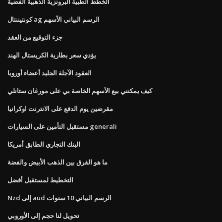
الخطط الطبية البرونزية الذهبية الفضية
كونتيننتال ag الرسم البياني الأسهم
جزء التوقيع من العقد
يؤدي سعر بطارية الكريستال الهند
العقود الآجلة الجليد أعضاء أوروبا
كيف يمكنني بيع الأسهم الخاصة بي على مورغان ستانلي
مقرضين يوم الدفع على الانترنت اوكرانيا
مستقبل التأمين على السيارات generali
البنك التجاري الطابق أمريكا
ما هو الفرق بين الذهب الأبيض والفضة
التخطيط لمستقبل أفضل
Nzd إلى aud الرسم البياني 10 سنوات
تحويل لنا حجم إلى الأوروبي