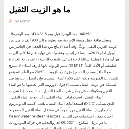
ما هو الزيت الثقيل
by
Admin
18‏‏/5‏‏/1442 بعد الهجرة قبل يوم 15‏‏/8‏‏/1431 بعد الهجرة
وتصل طاقة حقل منيفة الإنتاجية بعد تطويره إلى 900 ألف برميل من
الزيت العربي الثقيل يوميًّا. وقد أُعيد الإنتاج من هذا الحقل في العاشر من
إبريل لعام 2013م، بينما تم إنجازه وتشغيله في نهاية عام 2014م. الزيت
هو أي مادة لاقطبية سائلة لزجة (تدعى عادة بـ«الزيتية») عند درجة الحرارة
الطبيعية أو الأدفأ قليلاً. [1] [2] [3] تتميز الزيوت بانها كارهة للماء ( لا تمتزج
مع الماء ) ومحب للدسم ( مزوج مع الزيوت بـ20/50 مع العلم انه ينفع
للسيارات المبوشه ولكن على كلام اعضاء المنتدى فإن افضل زيت هنا في
المملكة هو الزيت الثقيل بسبب الأجواء الاوروبيه اللي نعيشها ما هو الماء
الثقيل ومكوناته ، هل يمكن شرب الماء الثقيل ، ماذا يحدث إذا شربت
الماء الثقيل ، استخدامات الماء الثقيل ، أين يوجد الماء الثقيل .
استخدامات الماء الثقيل. يلعب أكسيد الديوتيريوم (D 2 O) الذي يسمّى
الماء الثقيل دوراً مهماً في مفاعل الماء الثقيل المضغوط (بالإنجليزية:
heavy water nuclear reactors)؛ حيث يمكن استخدامه في التبريد،
والتحكم في حركة النيوترونات Jan 09, 2021 · ما هو مزيل المكياج.
يُستخدم مزيل المكياج في إصلاح أخطاء المكياج عند تطبيقه على الوجه،