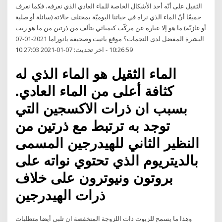
الثقيل على أنّه أحد الأشكال الخاصة للماء العادي الذي نعرفه، فكما نعرف
جميعًا أنّ الماء الذي نراه في حياتنا اليوميّة بمختلف حالاته (سائلة أو صلبة
أو غازيّة) ما هو إلا عبارة عن مركّب كيميائي يتألف من ذرتين من ما هو زيت
البشرة المفضل لدى النجمات؟ موقع بانيت وصحيفة بانوراما 2021-01-07
10:26:59 - اخر تحديث: 07-01-2021 10:27:03
الماء الثقيل هو الماء الذي له
كثافة أعلى من الماء العادي.
بسبب ان ذرات الاكسجين التي
توجد به ترتبط مع ذرتين من
النظير الثاني للهيدرجين المسمى
بالديتريوم الذي تحتوي نواته على
بروتون ونيوترون على خلاف
ذرات الهيدرجين
وهذا ما يسمح للزيوت ذات اللزوجة المنخفضة ان تلبي أيضا متطلبات