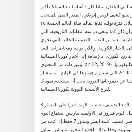
مي البلقان.. ماذا قال؟ أشار لبناء المملكة أكبر
ييفو كشف لويس إنريكي، المدير الفني للمنتخب
الإسباني، عن أزماته مع ليونيل ميسي، قائد البلوجرانا، خلال فترة توليه قناة العالم قناة العالم الجمعة ٢٥
امي ; إيران ; ال كما ينبغي دراسة التقلبات التاريخية، التي
ة مع تدابير التقلب الضمنية الحالية التي يجري
ماع إلى الأخبار الكورية، والكي بوب، ومحاضرات اللغة
لتاريخ الكوري، بالإضافة إلى أخبار كوريا الشمالية
وغير ذلك من المحتوى Jan 22, 2019 · أعلنت أكاديمية الفنون والعلوم السينمائية في بيفرلي هيلز بكاليفورنيا،
الثلثاء، عن أسماء أبرز المرشحين لجوائز الأوسكار بنسختها الـ91، التي ستوزع جوائزها في الرابع… مستشار
بيا عن طموحاتها النووية يجب أن يستخدم نموذجًا
لنزع الأسلحة النووية لكوريا الشمالية.
3 الأسهم الهندية لشراء للنمو الناشئة. وبعد سنوات من الأداء الضعيف، حصلت الهند أخيرا على المسار
البوم فيروز في الاولمبيا بباريس استماع البوم
في الاولمبيا بباريس كامل تحميل اغاني وصول مباشر، نسيت كلمة السر ويندوز 7 فقط إذا كنت من
ل التثبيت وتثبيت وفقا لذلك. الجديد المحور المباشر موبايل