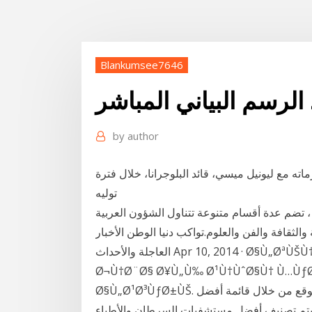
Blankumsee7646
الرسم البياني المباشر
by
author
ته مع ليونيل ميسي، قائد البلوجرانا، خلال فترة
توليه
 تضم عدة أقسام متنوعة تتناول الشؤون العربية
الثقافة والفن والعلوم.تواكب دنيا الوطن الأخبار
العاجلة والأحداث Apr 10, 2014 · Ø§Ù„ØªÙŠÙ† 2: Ø§Ù„Ø­Ø¬Ø§Ø¨ Ø§Ù„Ø­Ø§Ø¬Ø² ÙˆØ§Ø³Ø¹ØŒ
Ø¬Ù†Ø¨Ø§ Ø¥Ù„Ù‰ Ø¹Ù†ÙˆØ§Ù† Ù…Ùƒ
Ø§Ù„Ø¹Ø³ÙƒØ±ÙŠ. احصل على جراحة السرطان الخاصة بك على هذا الموقع من خلال قائمة أفضل
يتم تصنيف أفضل مستشفيات السرطان والأطباء