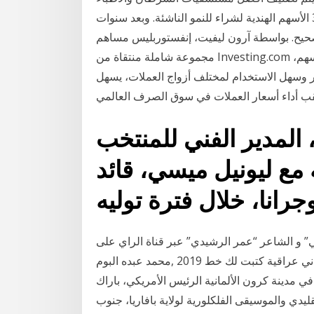
في العالم بدرجة عالية بين المرضى في جميع أنحاء العالم. 3 الأسهم الهندية لشراء للنمو الناشئة. وبعد سنوات
صحيح. بواسطة آرون ليفيت، إنفستوربليس مساهم
مجموعة شاملة منتقاة من Investing.com لعدد من الرسوم البيانية المباشرة (شارت) لأسواق الأسهم،
شر وسهل الاستخدام لمختلف أزواج العملات، يسهل
لمدير الفني للمنتخب
 مع ليونيل ميسي، قائد
وجرانا، خلال فترة توليه
” و الشاعر “عمر الرشيدي” عبر قناة الراي على
الموت اخذنا,محمد السالم البوم حفلة ليالي بيروت,اغاني عراقية كتبت لك خط 2019 ,محمد عبده البوم
 مدينة كرون الألمانية الرئيس الأمريكي، باراك
تقليدي والموسيقى الفلكلورية لولاية بافاريا، جنوب