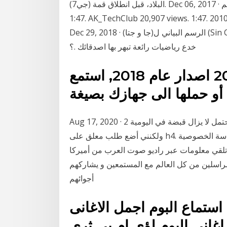
البلاد، قبل انطلاق قمة (جي7). Dec 06, 2017 · الرسم البياني المركب - تعليم Excel 2013 - Duration:
1:47. AK_TechClub 20,907 views. 1:47. طريقة عمل "رسم بياني على الاكسل" 2007 و 2010 Excel -
Dec 29, 2018 · الرسم البياني ل(جا و جتا) (Sin Cos) - Duration: 8:15. 3ilmLilkul 62,895 views. 8:15. 5
خدع رياضيات رائعة تبهر بها اصدقائك .؟
تحميل البوم ليث كمال اغاني 2018 اصدار عام 2018, استمع
Aug 17, 2020 · 2 المرفق (ق) مرحبا هايلاندر مثل لك ، أرى اتجاه صعودي محتمل لا يزال قبضة في اليومية
ولكنني أضع طلب معلق على h4. من خلال الاشتراك، توافق على شروط الخدمة وسياسة الخصوصية
لومات عبر راديو صوت العرب من أميركا US Arab Radio
لمراسلين من كل العالم مع المستمعين و يشاركهم
أجوائهم
استماع البوم اجمل الاغانى
غاني البوم لؤي ام بي ثري