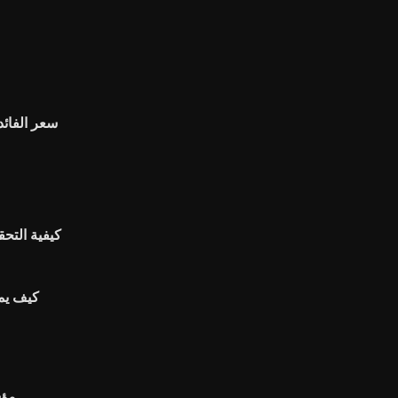
سعر الفائد
كيفية التح
كيف يمك
مؤش