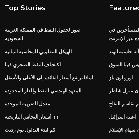
Top Stories
Feature
لمستأجرين في
صور لحقول النفط في المملكة العربية
دة عبر الإنترنت
السعودية
لة حاسبة الهند
الهيكل التنظيمي للمحاسبة المالية
س فينا السوق
اكتشاف النفط الصخري فينا
اورو اون باز
لماذا ترتفع أسعار الفائدة إلى الأعلى والأسفل
ان منزل شاطر
المعهد الهندسي للنفط والغاز المحدودة
 تقاسم التفاح
معدل الضريبة الموحدة
اغنية اسرائيل
أسعار النحاس التاريخية inr
 سهام الإسلام
كم لبدء التداول يوم رديت