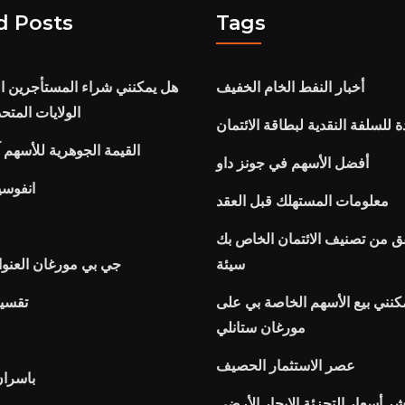
d Posts
Tags
أخبار النفط الخام الخفيف
هل يمكنني شراء المستأجرين ا
الولايات المتح
ة للسلفة النقدية لبطاقة الائتمان
القيمة الجوهرية للأسهم آ
أفضل الأسهم في جونز داو
انفوسي
معلومات المستهلك قبل العقد
قق من تصنيف الائتمان الخاص بك
سيئة
جي بي مورغان العنو
نني بيع الأسهم الخاصة بي على
تقسيم
مورغان ستانلي
عصر الاستثمار الحصيف
باسران
ر أسعار التجزئة الإيجار الأرضي