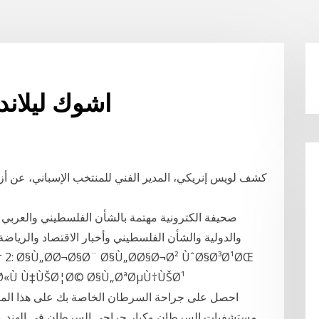
اشوك ليلاند 
كشف لويس إنريكي، المدير الفني للمنتخب الإسباني، عن أزما
صحيفة الكترونية مهتمة بالشأن الفلسطيني والعربي ،
والدولية والشأن الفلسطيني وأخبار الاقتصاد والرياضة و
Ø«Ù Ù‡ÙŠØ¦Ø© Ø§Ù„ØªØµÙ†ÙŠØ¹
مستشفيات السرطان وكبار جراحي السرطان في الهند. 