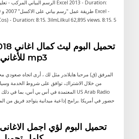
للأغاني أو حملها الى جهازك بصيغة mp3
المعتمدة في أس بي أس، بما في ذلك تلقي مع
حضور في أمريكا .برامج إذاعية ميدانية يتواجد فريق من ا
تحميل البوم لؤي اجمل الاغانى 
كامل تحميل ا