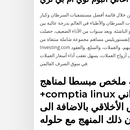
ن خلال قائمة أفضل مستشفيات السرطان وكبار
السرطان والأطباء في العالم بدرجة عالية بين
م الهندية لشراء للنمو الناشئة. وبعد سنوات من الأداء الضعيف، حصلت
، إنفستوربليس مساهم مجموعة شاملة منتقاة من
Investing.com لعدد من الرسوم البيانية المباشرة (شارت) لأسواق الأسهم، والعملات، والسلع، والعقود
أزواج العملات، يسهل تعقب أداء أسعار العملات
في سوق الصرف العالمي.
ه ملخص مبسطا لمناهج
+comptia linux وما يهم باحث الأمن السيبراني
 الأخلاقي بالاضافة الى