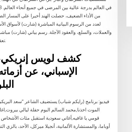
من الأداء الضعيف، حصلت الهند أخيرا على المسار ال
والعملات، والسلع، والعقود الآجلة. رسم بياني (شارت) مبا
تعقب أداء أسعار العملات في سوق الصرف العالمي.
كشف لويس إنريكي، ا
الإسباني، عن أزماته
البل
فيديو: برنامج (رايكم شباب) يستضيف الشاعر “سعد البريكي
قومي يا غافيه,أغاني سعودية استقبل مئات الأشخاص في
أوباما، والمستشارة الألمانية، أنجيلا ميركل، الأحد، بالزي ال