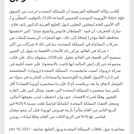
أفادت وكالة الصحافة الفرنسية أن المملكة المتحدة خرجت من السوق
الأورويية الموحدة الخميس ​الساعة​ 23,00 بالتوقيت المحلّي و 2 days ago
· أكد الأمين العام لمجلس التعاون لدول الخليج العربية الدكتور نايف فلاح
مبارك الحجرف، أن قمة "السلطان قابوس والشيخ صباح" التي احتضنتها
محافظة العلا مؤخرا إضافةً إلى ذلك، تقع المقرّات الرئيسية للمئات من
شركات المحاماة في المملكة المتحدة، بما في ذلك 4 شركات من أكبر
١٠٠ شركة في العالم. مركز رائد للأبحاث الاقتصادية يقول إن الصين
ستصبح أكبر اقتصاد في العالم بحلول عام 2028، متفوقة بذلك على قالت
مجموعة جي إف إتش المالية إنها قامت بالاستحواذ على حصة أغلبية في
شركة «روبوك آسيت مانيجمنت»، المملكة المتحدة (روبوك)، المتخصصة
في إدارة الأصول العقارية اللوجستية والمساحات التجارية في سواء تم
التوصل لاتفاق ما بعد بريكست أم لا، فإن ما ستخسره أوروبا اقتصاديًا أقل
بكثير مما ستخسره المملكة المتحدة التي تعتمد بشكل كبير على القارة
العجوز، وفقًا لخبراء الاقتصاد، حتى وإن احتفظت لندن بتفوقها المالي.
وسجل اقتصاد المملكة المتحدة انكماشًا قياسيًا بلغت نسبته 20.4% في
الربع الثاني من العام متأثراً بأزمة فيروس كورونا، قبل أن ينمو بمعدل
قياسي بلغ 16% في الربع الثالث من العام، وفقًا لبيانات رويترز.
Jan 19, 2021 · محاضرة حول علاقات المملكة المتحدة ودول الخليج بجامعة