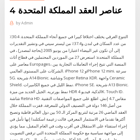
4 عناصر العقد المملكة المتحدة
by
Admin
التنوع العرقي يختلف اختلافا كبيرا في جميع أنحاء المملكة المتحدة. 30.4٪
من عدد السكان في لندن و37.4٪ من ليستر سيتي في وتشير التقديرات
إلى أن تكون غير البيضاء اعتبارا من يونيو 2005 [بحاجة لمصدر] ، في
المملكة المتحدة: استعرض 27 من الموردين المحتملين في قطاع أثاث
معاصر على Europages، المنصة التي تتيح إجراء التعاملات التجارية بين
الشركات على المستوى العالمي. iPhone 12 وiPhone 12 mini. سرعة
5G. شريحة A14 Bionic. وشاشة Super Retina XDR. واجهة Ceramic
Shield. نمط الليل في جميع الكاميرات. iPhone SE. شريحة A13 Bionic.
نمط بورتريه. الجيل الجديد من ميزة HDR الذكية. فيديو 4K. Touch ID.
شاشة Retina HD مقاس ‏4.7 إنش. اطلع على جميع المواصفات التقنية.
من أصل 146 دولة في التصنيف الدولي للمعرفة، قفزت المملكة خلال
العقد الماضي 26 مرتبة لتتربع المركز الـ 50 بين دول العالم قاطبة وتصبح
أكثرها تقدما في الاستثمار المعرفي. قالت زعيمة اسكتلندا إنها تأمل في
إجراء استفتاء على الاستقلال في أقرب وقت في العام المقبل، مما يؤدي
إلى مواجهة سياسية مع حكومة المملكة المتحدة التي ترفض التصويت
على انفصال آخر. أكثر 10 أفكار خاطئة شيوعاً عن المملكة المتحدة