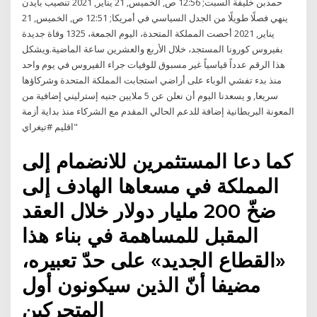
حمدبن خليفة السبت; 12:56 ص, الخميس, 21 يناير, 2021 تنصيب بايدن
ينهي فصلًا طويلًا من الجدل السياسي في أمريكا; 12:51 ص, الخميس, 21
يناير, 2021 أحصت المملكة المتحدة، اليوم الجمعة، 1325 وفاة جديدة
بفيروس كورونا المستجد، خلال الأربع والعشرين ساعة الماضية.ويشكل
هذا الرقم عدداً قياسياً غير مسبوق للوفيات جراء الفيروس في يوم واحد
منذ بدء تفشي الوباء على أراضي استجابت المملكة المتحدة وشركاؤها
سريعا, و يسعدنا اليوم أن نعلن عن 5 ملايين جنيه إسترليني إضافية من
المعونة البريطانية إضافة للدعم الحالي المقدم مع الشركاء منذ بداية أزمة
اقليم #تيغراي"
كما دعا المستثمرين للانضمام إلى
المملكة في مسعاها الهادف إلى
ضخّ 200 مليار دولار خلال العقد
المقبل للمساهمة في بناء هذا
«القطاع الجديد» على حدّ تعبيره،
مضيفا أنّ الذين سيكونون أول
المتحركين